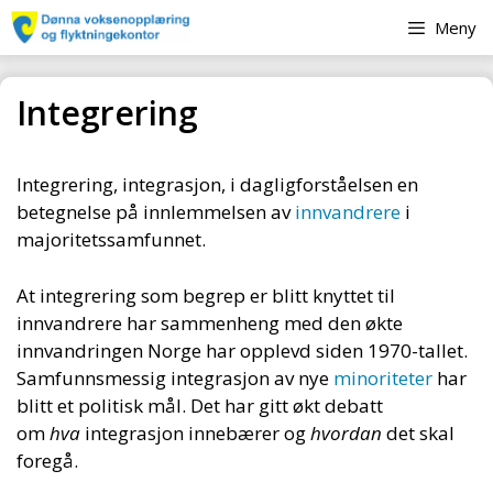
Hopp
Meny
til
innhold
Integrering
Integrering, integrasjon, i dagligforståelsen en
betegnelse på innlemmelsen av
innvandrere
i
majoritetssamfunnet.
At integrering som begrep er blitt knyttet til
innvandrere har sammenheng med den økte
innvandringen Norge har opplevd siden 1970-tallet.
Samfunnsmessig integrasjon av nye
minoriteter
har
blitt et politisk mål. Det har gitt økt debatt
om
hva
integrasjon innebærer og
hvordan
det skal
foregå.