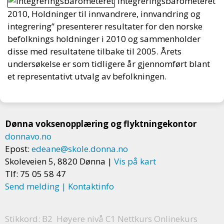
”Integreringsbarometeret
2010, Holdninger til innvandrere, innvandring og
integrering” presenterer resultater for den norske
befolknings holdninger i 2010 og sammenholder
disse med resultatene tilbake til 2005. Årets
undersøkelse er som tidligere år gjennomført blant
et representativt utvalg av befolkningen.
Dønna voksenopplæring og flyktningekontor
donnavo.no
Epost:
edeane@skole.donna.no
Skoleveien 5, 8820 Dønna |
Vis på kart
Tlf: 75 05 58 47
Send melding | Kontaktinfo
Stikkord: B2 Høyere nivå C1 Nettkurs Onlinekurs